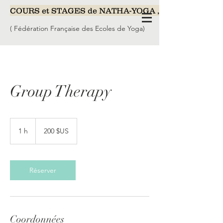
COURS et STAGES de NATHA-YOGA , Yoga-Nidra, Méd
( Fédération Française des Ecoles de Yoga)
Group Therapy
200
dollars
1 h
1
200 $US
des
États-
Unis
Réserver
Coordonnées