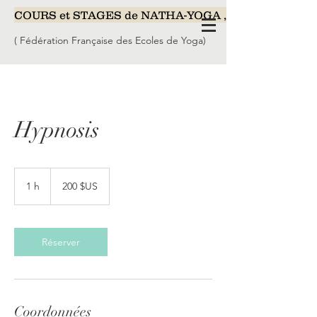
COURS et STAGES de NATHA-YOGA , Yoga-Nidra, Méd
( Fédération Française des Ecoles de Yoga)
Hypnosis
200
dollars
1 h
1
200 $US
des
États-
Unis
Réserver
Coordonnées